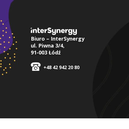
Biuro – InterSynergy
ul. Piwna 3/4,
91-003 Łódź
+48 42 942 20 80