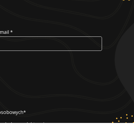
mail *
 osobowych*
ach drogą elektroniczną.