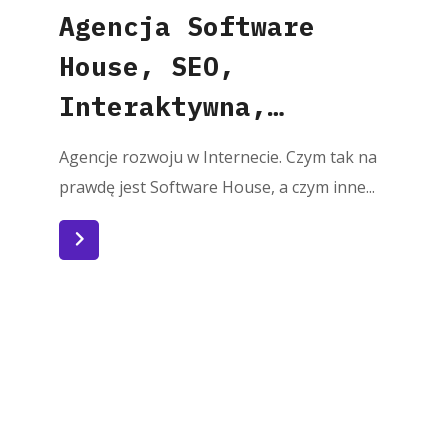
Agencja Software
House, SEO,
Interaktywna,
Marketingowa? Którą
Agencje rozwoju w Internecie. Czym tak na
wybrać i czym tak
prawdę jest Software House, a czym inne...
właściwie są
Czytaj więcej
poszczególne typy
agencji?