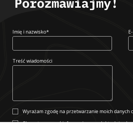
Porozmawiajmy!
Imię i nazwisko*
Alternative:
E-
Treść wiadomości
Wyrażam zgodę na przetwarzanie moich danych
Chcę otrzymywać informacje o produktach i usług