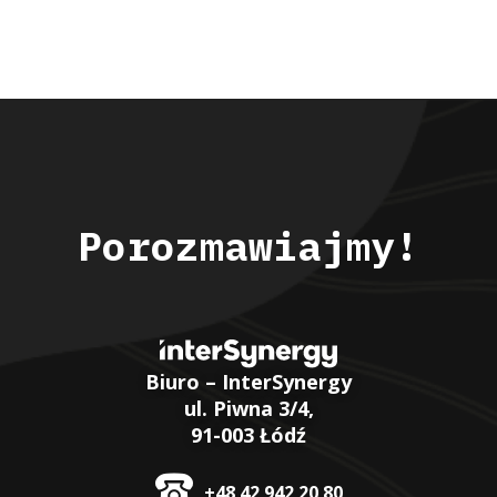
Porozmawiajmy!
Biuro – InterSynergy
ul. Piwna 3/4,
91-003 Łódź
+48 42 942 20 80