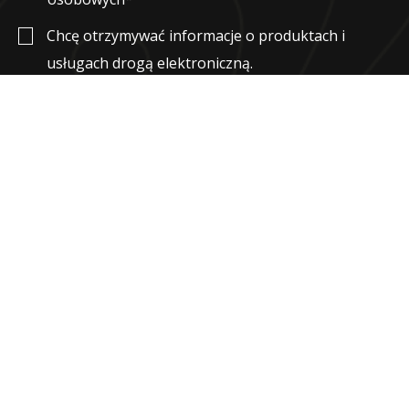
Chcę otrzymywać informacje o produktach i
usługach drogą elektroniczną.
Znajdź mnie na:
Copyright © 2024 Szymon Kapturkiewicz.
All Rights Reserved.
Made with ❤️ for personal branding
by
InterSynergy